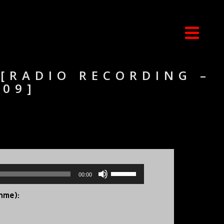
[RADIO RECORDING –
009]
Use
00:00
Up/Down
Arrow
ahme):
keys
to
increase
or