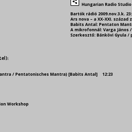
Hungarian Radio Studio 
Bartók rádió 2009.nov.3.k. 23:
Ars nova – a XX-XXI. század 
Babits Antal: Pentaton Mant
A mikrofonnál: Varga János 
Szerkesztő: Bánkövi Gyula /
el):
ntra / Pentatonisches Mantra) [Babits Antal] 12:23
ion Workshop