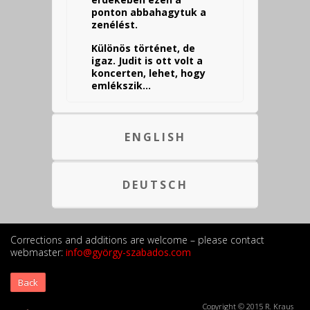
ponton abbahagytuk a
zenélést.
Különös történet, de
igaz. Judit is ott volt a
koncerten, lehet, hogy
emlékszik…
ENGLISH
DEUTSCH
Corrections and additions are welcome – please contact
webmaster:
info@györgy-szabados.com
Back
Copyright © 2015 R. Kraus