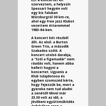
szerveztem, a helyszín
Spessart hegyén volt
egy kis faluban
Würzburgtól 30 km-re,
ahol egy Free Jazz Klubot
vezettem étteremmel
1983-84-ben.
A koncert két részből
állt. Az első: a Burton
Green Trio, a második
Szabados szóló. A
koncert utolsó darabja,
a “Szól a figemadár” nem
ráadás volt, hanem abba
kellett hagyni a
koncertet. Ugyanis a
Klub tulajdonosa és
egyben szomszéd kérte,
hogy fejezzük be, mert a
gyereke nem tud aludni
a zenétől! Mivel már
23.30 volt az idő, a
jövőbeni együttműködés
érdekében ezen a