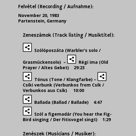
Felvétel (Recording / Aufnahme):
November 20, 1983
Partenstein, Germany
Zeneszámok (Track listing / Musiktitel):
Szólóposzáta (Warbler’s solo /
Grasmückensolo) –
Régi ima (Old
Prayer / Altes Gebet) 29:23
Tónus (Tone / Klangfarbe) –
Csíki verbunk (Verbunkos from Csík /
Verbunkos aus Csík) 10:00
Ballada (Ballad / Ballade) 4:47
Szól a figemadár (You hear the Fig-
Bird singing / Der Fitisvogel singt) 1:29
Zenészek (Musicians / Musiker):