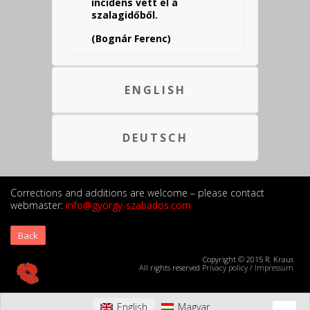
incidens vett el a
szalagidőből.
(Bognár Ferenc)
ENGLISH
DEUTSCH
Corrections and additions are welcome – please contact
webmaster:
info@györgy-szabados.com
Back
Copyright © 2015 R. Kraus
All rights reserved
Privacy policy
/
Impressum
English
Magyar