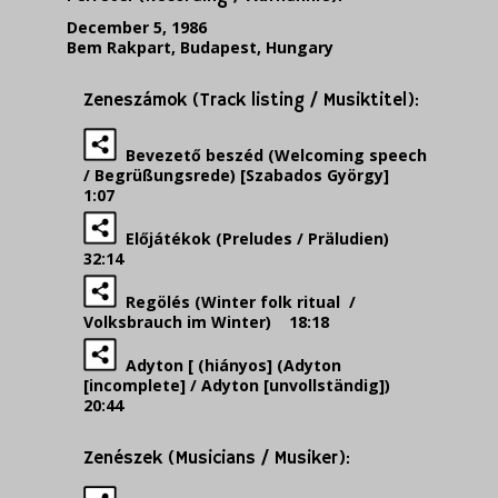
December 5, 1986
Bem Rakpart, Budapest, Hungary
Zeneszámok (Track listing / Musiktitel):
Bevezető beszéd (Welcoming speech
/ Begrüßungsrede) [Szabados György]
1:07
Előjátékok (Preludes / Präludien)
32:14
Regölés (Winter folk ritual /
Volksbrauch im Winter) 18:18
Adyton [ (hiányos] (Adyton
[incomplete] / Adyton [unvollständig])
20:44
Zenészek (Musicians / Musiker):