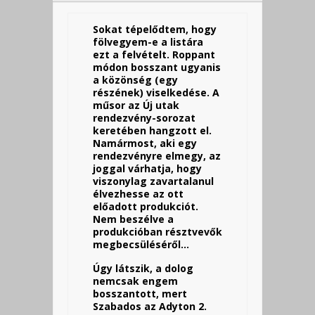
Sokat tépelődtem, hogy
fölvegyem-e a listára
ezt a felvételt. Roppant
módon bosszant ugyanis
a közönség (egy
részének) viselkedése. A
műsor az Új utak
rendezvény-sorozat
keretében hangzott el.
Namármost, aki egy
rendezvényre elmegy, az
joggal várhatja, hogy
viszonylag zavartalanul
élvezhesse az ott
előadott produkciót.
Nem beszélve a
produkcióban résztvevők
megbecsüléséről…
Úgy látszik, a dolog
nemcsak engem
bosszantott, mert
Szabados az Adyton 2.