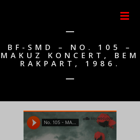
BF-SMD – NO. 105 –
MAKUZ KONCERT, BEM
RAKPART, 1986.