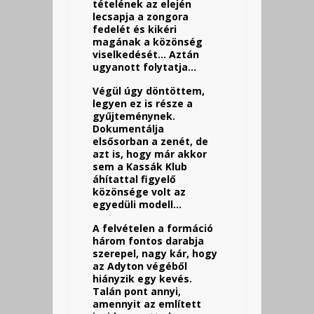
tételének az elején
lecsapja a zongora
fedelét és kikéri
magának a közönség
viselkedését… Aztán
ugyanott folytatja…
Végül úgy döntöttem,
legyen ez is része a
gyűjteménynek.
Dokumentálja
elsősorban a zenét, de
azt is, hogy már akkor
sem a Kassák Klub
áhítattal figyelő
közönsége volt az
egyedüli modell…
A felvételen a formáció
három fontos darabja
szerepel, nagy kár, hogy
az Adyton végéből
hiányzik egy kevés.
Talán pont annyi,
amennyit az említett