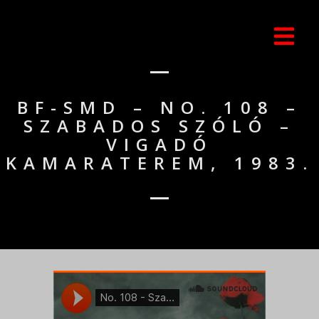
BF-SMD – NO. 108 –
SZABADOS SZÓLÓ –
VIGADÓ
KAMARATEREM, 1983.