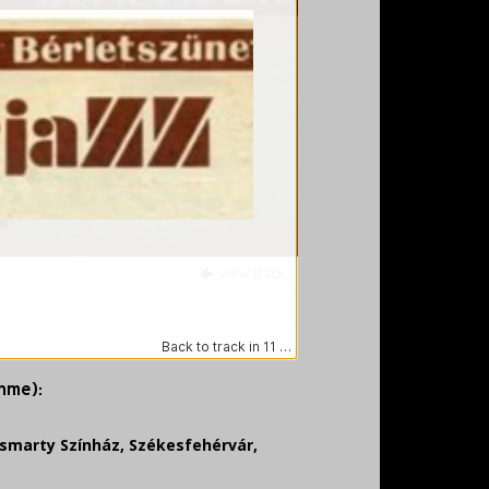
ahme):
ösmarty Színház, Székesfehérvár,