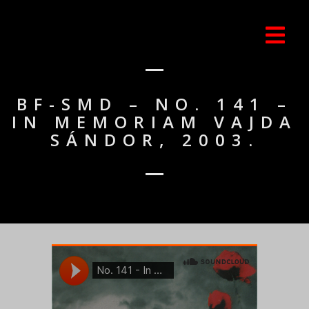
BF-SMD – NO. 141 –
IN MEMORIAM VAJDA
SÁNDOR, 2003.