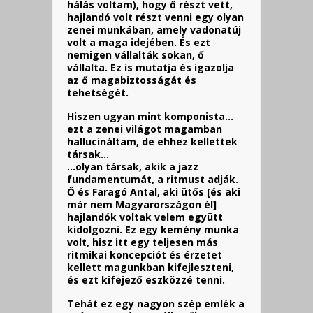
hálás voltam), hogy ő részt vett,
hajlandó volt részt venni egy olyan
zenei munkában, amely vadonatúj
volt a maga idejében. És ezt
nemigen vállalták sokan, ő
vállalta. Ez is mutatja és igazolja
az ő magabiztosságát és
tehetségét.
Hiszen ugyan mint komponista…
ezt a zenei világot magamban
hallucináltam, de ehhez kellettek
társak…
…olyan társak, akik a jazz
fundamentumát, a ritmust adják.
Ő és Faragó Antal, aki ütős [és aki
már nem Magyarországon él]
hajlandók voltak velem együtt
kidolgozni. Ez egy kemény munka
volt, hisz itt egy teljesen más
ritmikai koncepciót és érzetet
kellett magunkban kifejleszteni,
és ezt kifejező eszközzé tenni.
Tehát ez egy nagyon szép emlék a