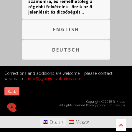
számomra, és remélhetőleg a
régebbi felvételek…őrzik az ő
jelenlétét és dicsőségét…
ENGLISH
DEUTSCH
Corrections and additions are welcome – please contact
webmaster:
info@györgy-szabados.com
Back
Copyright © 2015 R. Kraus
All rights reserved
Privacy policy
/
Impressum
English
Magyar