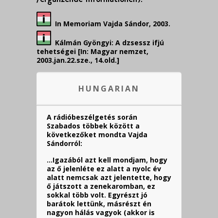
In Memoriam Vajda Sándor, 2003.
Kálmán Gyöngyi: A dzsessz ifjú
tehetségei [In: Magyar nemzet,
2003.jan.22.sze., 14.old.]
HUNGARIAN
A rádióbeszélgetés során
Szabados többek között a
következőket mondta Vajda
Sándorról:
…Igazából azt kell mondjam, hogy
az ő jelenléte ez alatt a nyolc év
alatt nemcsak azt jelentette, hogy
ő játszott a zenekaromban, ez
sokkal több volt. Egyrészt jó
barátok lettünk, másrészt én
nagyon hálás vagyok (akkor is