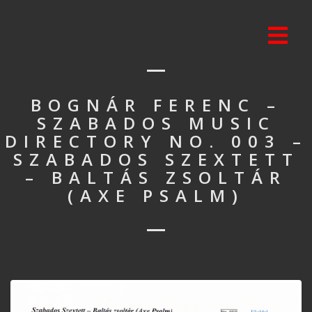
BOGNÁR FERENC –
SZABADOS MUSIC
DIRECTORY NO. 003 –
SZABADOS SZEXTETT
– BALTÁS ZSOLTÁR
(AXE PSALM)