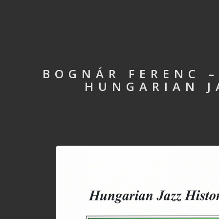
BOGNÁR FERENC –
HUNGARIAN J