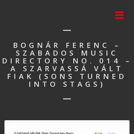
BOGNÁR FERENC –
SZABADOS MUSIC
DIRECTORY NO. 014 –
A SZARVASSÁ VÁLT
FIAK (SONS TURNED
INTO STAGS)