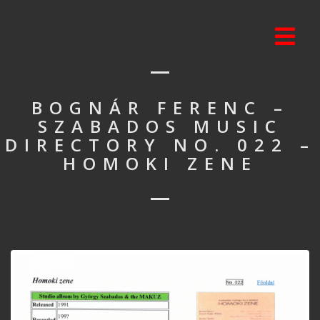
BOGNÁR FERENC –
SZABADOS MUSIC
DIRECTORY NO. 022 –
HOMOKI ZENE