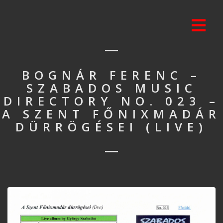
BOGNÁR FERENC –
SZABADOS MUSIC
DIRECTORY NO. 023 –
A SZENT FŐNIXMADÁR
DÜRRÖGÉSEI (LIVE)