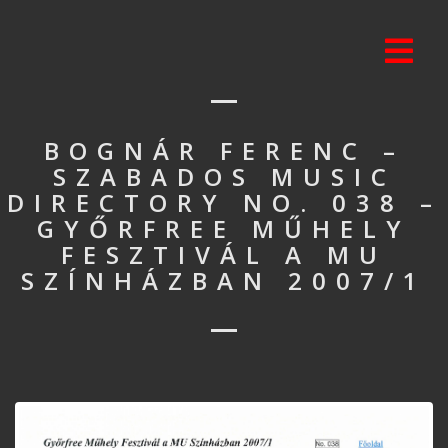
BOGNÁR FERENC –
SZABADOS MUSIC
DIRECTORY NO. 038 –
GYŐRFREE MŰHELY
FESZTIVÁL A MU
SZÍNHÁZBAN 2007/1