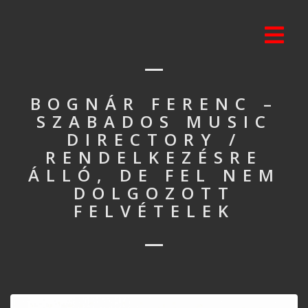
BOGNÁR FERENC –
SZABADOS MUSIC
DIRECTORY /
RENDELKEZÉSRE
ÁLLÓ, DE FEL NEM
DOLGOZOTT
FELVÉTELEK