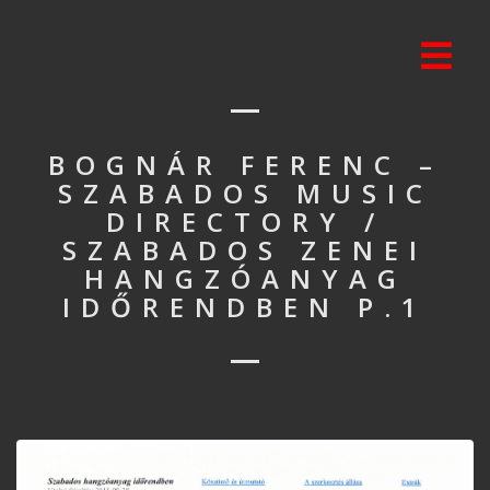
BOGNÁR FERENC –
SZABADOS MUSIC
DIRECTORY /
SZABADOS ZENEI
HANGZÓANYAG
IDŐRENDBEN P.1