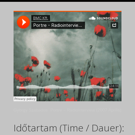
György Szabados
Portre – Radiointerview (2007 Április)
·
Időtartam (Time / Dauer):