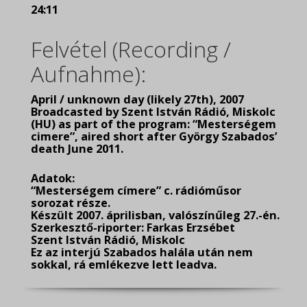
24:11
Felvétel (Recording /
Aufnahme):
April / unknown day (likely 27th), 2007
Broadcasted by Szent István Rádió, Miskolc
(HU) as part of the program: “Mesterségem
cimere”, aired short after György Szabados’
death June 2011.
Adatok:
“Mesterségem címere” c. rádióműsor
sorozat része.
Készült 2007. áprilisban, valószínűleg 27.-én.
Szerkesztő-riporter: Farkas Erzsébet
Szent István Rádió, Miskolc
Ez az interjú Szabados halála után nem
sokkal, rá emlékezve lett leadva.