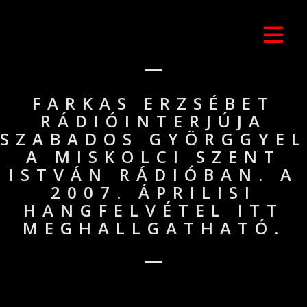
FARKAS ERZSÉBET
RÁDIÓINTERJÚJA
SZABADOS GYÖRGGYEL
A MISKOLCI SZENT
ISTVÁN RÁDIÓBAN. A
2007. ÁPRILISI
HANGFELVÉTEL ITT
MEGHALLGATHATÓ.