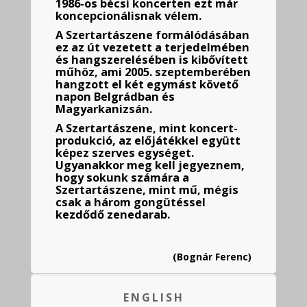
1986-os bécsi koncerten ezt már
koncepcionálisnak vélem.
A Szertartászene formálódásában
ez az út vezetett a terjedelmében
és hangszerelésében is kibővített
műhöz, ami 2005. szeptemberében
hangzott el két egymást követő
napon Belgrádban és
Magyarkanizsán.
A Szertartászene, mint koncert-
produkció, az előjátékkel együtt
képez szerves egységet.
Ugyanakkor meg kell jegyeznem,
hogy sokunk számára a
Szertartászene, mint mű, mégis
csak a három gongütéssel
kezdődő zenedarab.
(Bognár Ferenc)
ENGLISH