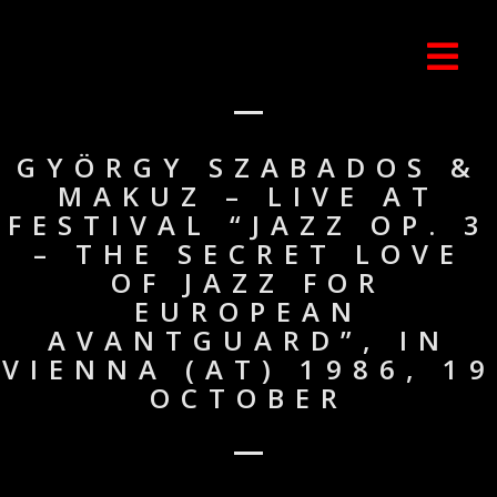
GYÖRGY SZABADOS &
MAKUZ – LIVE AT
FESTIVAL “JAZZ OP. 3
– THE SECRET LOVE
OF JAZZ FOR
EUROPEAN
AVANTGUARD”, IN
VIENNA (AT) 1986, 19
OCTOBER