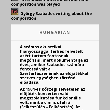
composition was played
György Szabados writing about the
composition
HUNGARIAN
A számos akusztikai
hiányossággal terhes felvételt
azért tartom fontosnak
megőrizni, mert dokumentálja az
évet, amikor Szabados számára
fontossá vált a
Szertartászenének az előjátékkal
szerves egységben történő
előadása.
Az 1984-es kőszegi felvételen az
előjáték koncerten való
megszólaltatása funkcionális
volt, mint a cím is utal rá
(Felkészülés – Felkészítés). Az