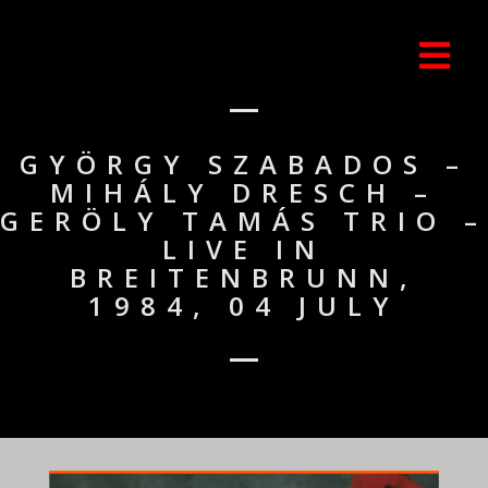
GYÖRGY SZABADOS –
MIHÁLY DRESCH –
GERÖLY TAMÁS TRIO –
LIVE IN
BREITENBRUNN,
1984, 04 JULY