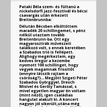
Pataki Béla szem- és fültanú a
nickelsdorfi jazz-fesztivál és bécsi
csavargás után érkezett
Breitenbrunnba:
Délután Bécsben elköltöttem
maradék 20 schillingemet, s pénz
nélkül utaztam tovább
Breitenbrunn-ba. Ott egy
magyarosztrák művészeti
találkozó volt, s ennek keretében
a Szabados trió is fellépett.
Alighogy megérkeztem, egy
kedves öregúr a kezembe
nyomott 100 schillinget, hogy
vegyek magamnak frissítőt
(ennyire látszik rajtam a
csóróság?)… Megjött Szigeti Péter
Szabados Györggyel, Dresch
Misivel és Geröly Tamással, s
mivel egyetlen magyar én voltam
(mint néző), igen családias
hangulat alakult ki. A koncert
nagyon jól sikerült,utána még