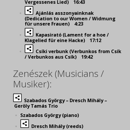
Vergessenes Lied) 16:43
Ajánlás asszonyainknak
(Dedication to our Women / Widmung
für unsere Frauen) 4:23
Kapasirató (Lament for a hoe /
Klagelied für eine Hacke) 17:12
Csíki verbunk (Verbunkos from Csík
/ Verbunkos aus Csík) 19:42
Zenészek (Musicians /
Musiker):
Szabados György – Dresch Mihály
–
Geröly Tamás Trio
Szabados György (piano)
Dresch Mihály (reeds)