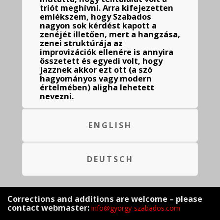
triót meghívni. Arra kifejezetten
emlékszem, hogy Szabados
nagyon sok kérdést kapott a
zenéjét illetően, mert a hangzása,
zenei struktúrája az
improvizációk ellenére is annyira
összetett és egyedi volt, hogy
jazznek akkor ezt ott (a szó
hagyományos vagy modern
értelmében) aligha lehetett
nevezni.
ENGLISH
DEUTSCH
Corrections and additions are welcome – please
contact webmaster:
info@györgy-szabados.com