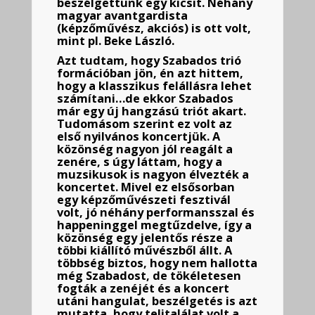
beszélgettünk egy kicsit. Néhány
magyar avantgardista
(képzőművész, akciós) is ott volt,
mint pl. Beke László.
Azt tudtam, hogy Szabados trió
formációban jön, én azt hittem,
hogy a klasszikus felállásra lehet
számítani…de ekkor Szabados
már egy új hangzású triót akart.
Tudomásom szerint ez volt az
első nyilvános koncertjük. A
közönség nagyon jól reagált a
zenére, s úgy láttam, hogy a
muzsikusok is nagyon élvezték a
koncertet. Mivel ez elsősorban
egy képzőművészeti fesztivál
volt, jó néhány performansszal és
happeninggel megtűzdelve, így a
közönség egy jelentős része a
többi kiállító művészből állt. A
többség biztos, hogy nem hallotta
még Szabadost, de tökéletesen
fogták a zenéjét és a koncert
utáni hangulat, beszélgetés is azt
mutatta, hogy telitalálat volt a