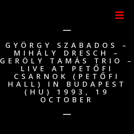
GYÖRGY SZABADOS –
MIHÁLY DRESCH –
GERÖLY TAMÁS TRIO –
LIVE AT PETŐFI
CSARNOK (PETŐFI
HALL) IN BUDAPEST
(HU) 1993, 19
OCTOBER