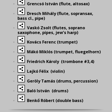
Grencsó István (flute, altosax)
Dresch Mihály (flute, sopransax,
bass cl., pipe)
Vaskó Zsolt (flutes, soprano
saxophone, pipes, jew’s harp)
Kovács Ferenc (trumpet)
Mákó Miklós (trumpet, fluegelhorn)
Friedrich Károly (trombone #3,4)
Lajkó Félix (violin)
Geröly Tamás (drums, percussion)
Baló István (drums)
Benkő Róbert (double bass)