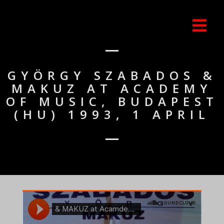
GYÖRGY SZABADOS &
MAKUZ AT ACADEMY
OF MUSIC, BUDAPEST
(HU) 1993, 1 APRIL