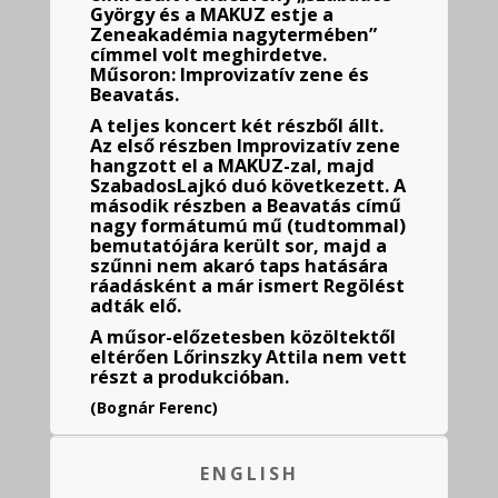
György és a MAKUZ estje a
Zeneakadémia nagytermében”
címmel volt meghirdetve.
Műsoron: Improvizatív zene és
Beavatás.
A teljes koncert két részből állt.
Az első részben Improvizatív zene
hangzott el a MAKUZ-zal, majd
SzabadosLajkó duó következett. A
második részben a Beavatás című
nagy formátumú mű (tudtommal)
bemutatójára került sor, majd a
szűnni nem akaró taps hatására
ráadásként a már ismert Regölést
adták elő.
A műsor-előzetesben közöltektől
eltérően Lőrinszky Attila nem vett
részt a produkcióban.
(Bognár Ferenc)
ENGLISH