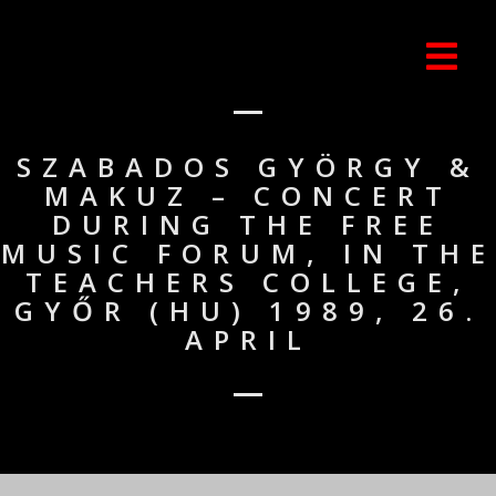
SZABADOS GYÖRGY &
MAKUZ – CONCERT
DURING THE FREE
MUSIC FORUM, IN THE
TEACHERS COLLEGE,
GYŐR (HU) 1989, 26.
APRIL