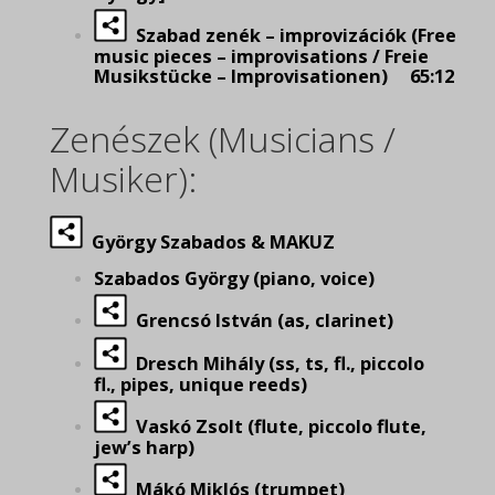
Szabad zenék – improvizációk (Free
music pieces – improvisations / Freie
Musikstücke – Improvisationen) 65:12
Zenészek (Musicians /
Musiker):
György Szabados & MAKUZ
Szabados György (piano, voice)
Grencsó István (as, clarinet)
Dresch Mihály (ss, ts, fl., piccolo
fl., pipes, unique reeds)
Vaskó Zsolt (flute, piccolo flute,
jew’s harp)
Mákó Miklós (trumpet)