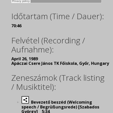
Időtartam (Time / Dauer):
70:46
Felvétel (Recording /
Aufnahme):
April 26, 1989
Apáczai Csere János TK Főiskola, Győr, Hungary
Zeneszámok (Track listing
/ Musiktitel):
Bevezető beszéd (Welcoming
speech / Begrüßungsrede) [Szabados
György] 5:34