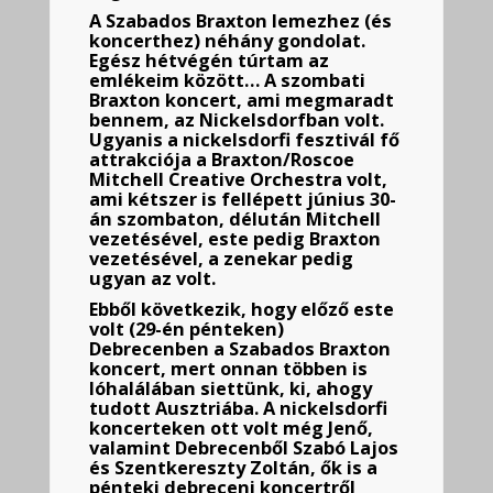
A Szabados Braxton lemezhez (és
koncerthez) néhány gondolat.
Egész hétvégén túrtam az
emlékeim között… A szombati
Braxton koncert, ami megmaradt
bennem, az Nickelsdorfban volt.
Ugyanis a nickelsdorfi fesztivál fő
attrakciója a Braxton/Roscoe
Mitchell Creative Orchestra volt,
ami kétszer is fellépett június 30-
án szombaton, délután Mitchell
vezetésével, este pedig Braxton
vezetésével, a zenekar pedig
ugyan az volt.
Ebből következik, hogy előző este
volt (29-én pénteken)
Debrecenben a Szabados Braxton
koncert, mert onnan többen is
lóhalálában siettünk, ki, ahogy
tudott Ausztriába. A nickelsdorfi
koncerteken ott volt még Jenő,
valamint Debrecenből Szabó Lajos
és Szentkereszty Zoltán, ők is a
pénteki debreceni koncertről