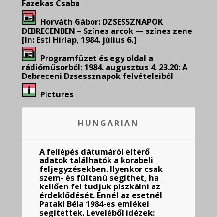
Fazekas Csaba
Horváth Gábor: DZSESSZNAPOK
DEBRECENBEN – Színes arcok — színes zene
[In: Esti Hirlap, 1984. július 6.]
Programfüzet és egy oldal a
rádióműsorból: 1984. augusztus 4. 23.20: A
Debreceni Dzsessznapok felvételeiből
Pictures
HUNGARIAN
A fellépés dátumáról eltérő
adatok találhatók a korabeli
feljegyzésekben. Ilyenkor csak
szem- és fültanú segíthet, ha
kellően fel tudjuk piszkálni az
érdeklődését. Ennél az esetnél
Pataki Béla 1984-es emlékei
segítettek. Leveléből idézek: