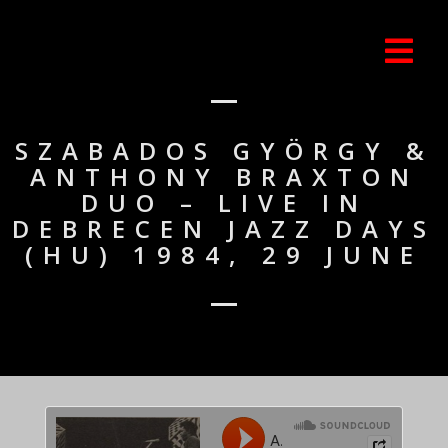
SZABADOS GYÖRGY &
ANTHONY BRAXTON
DUO – LIVE IN
DEBRECEN JAZZ DAYS
(HU) 1984, 29 JUNE