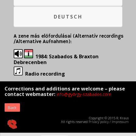
DEUTSCH
A zene más előfordulásai (Alternativ recordings
/Alternative Aufnahmen):
1984: Szabados & Braxton
Debrecenben
R
adio recording
Corrections and additions are welcome – please
contact webmaster:
info@györgy-szabados.com
Back
Copyright © 2015 R. Kraus
All rights reserved
Privacy policy
/
Impressum