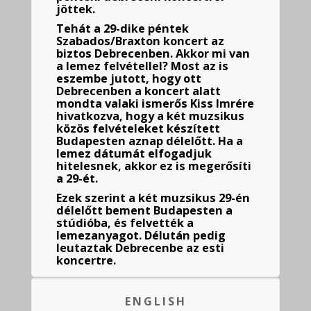
jöttek.
Tehát a 29-dike péntek
Szabados/Braxton koncert az
biztos Debrecenben. Akkor mi van
a lemez felvétellel? Most az is
eszembe jutott, hogy ott
Debrecenben a koncert alatt
mondta valaki ismerős Kiss Imrére
hivatkozva, hogy a két muzsikus
közös felvételeket készített
Budapesten aznap délelőtt. Ha a
lemez dátumát elfogadjuk
hitelesnek, akkor ez is megerősíti
a 29-ét.
Ezek szerint a két muzsikus 29-én
délelőtt bement Budapesten a
stúdióba, és felvették a
lemezanyagot. Délután pedig
leutaztak Debrecenbe az esti
koncertre.
ENGLISH