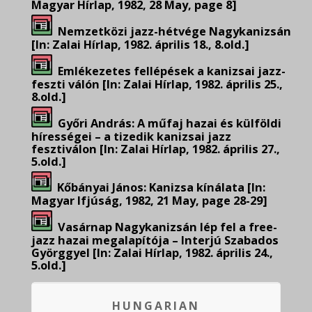
Magyar Hírlap, 1982, 28 May, page 8]
Nemzetközi jazz-hétvége Nagykanizsán
[In: Zalai Hírlap, 1982. április 18., 8.old.]
Emlékezetes fellépések a kanizsai jazz-
feszti válón [In: Zalai Hírlap, 1982. április 25.,
8.old.]
Győri András: A műfaj hazai és külföldi
hírességei – a tizedik kanizsai jazz
fesztiválon [In: Zalai Hírlap, 1982. április 27.,
5.old.]
Kőbányai János: Kanizsa kínálata [In:
Magyar Ifjúság, 1982, 21 May, page 28-29]
Vasárnap Nagykanizsán lép fel a free-
jazz hazai megalapítója – Interjú Szabados
Györggyel [In: Zalai Hírlap, 1982. április 24.,
5.old.]
HUNGARIAN