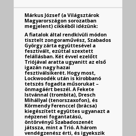
Márkus József (a Világsztárok
Magyarországon sorozatban
megjelent) cikkéből idézünk:
A fiatalok által rendkívüli módon
tisztelt zongoraművész, Szabados
György zárta együttesével a
fesztivált, ezúttal szextett
felállásban. Két évvel ezelőtt
Triójával aratta ugyanitt az első
igazán nagy hazai
fesztiválsikerét. Hogy most,
Lockwoodék után is kirobbanó
tetszés fogadta műsorukat –
önmagáért beszél. A Fekete
Istvánnal (trombita), Dresch
Mihállyal (tenorszaxofon), és
Körmendy Ferenccel (brácsa)
kiegészített együttes ugyanazt a
népzenei fogantatású,
öntörvényű Szabadoszenét
játssza, mint a Trió. A három
vendégzenész érti, és igyekszik