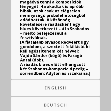
magáévá tenni a kompozíciók
lényegét. Ha akadtak is apróbb
hibák, azok csak az elégtelen
mennyiségű próbalehetőségből
adódhattak. A közönség
követelésére ráadásként egy
blues következett – á la Szabados
– méltó befejezéséül a
fesztiválnak.
[A fiatalabb olvasók kedvéért úgy
gondolom, a szextett felállását ki
kell egészítenem két névvel:
Vajda Sándor (bőgő) és Faragó
Antal (dob).
A ráadás blues előtt elhangzott
két Szabados-kompozíció pedig –
sorrendben: Adyton és Eszékiána.]
ENGLISH
DEUTSCH