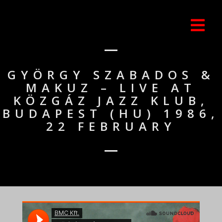
GYÖRGY SZABADOS &
MAKUZ – LIVE AT
KÖZGÁZ JAZZ KLUB,
BUDAPEST (HU) 1986,
22 FEBRUARY