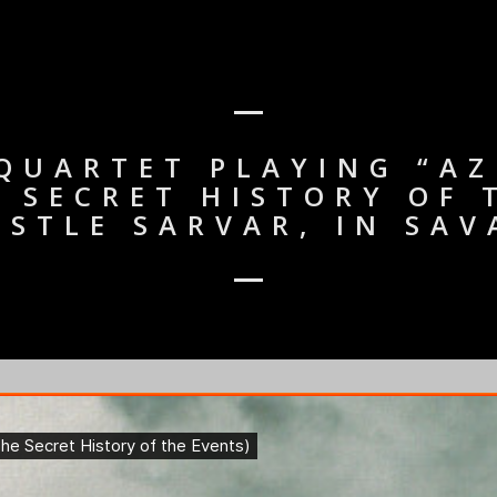
QUARTET PLAYING “AZ
 SECRET HISTORY OF 
STLE SARVAR, IN SAV