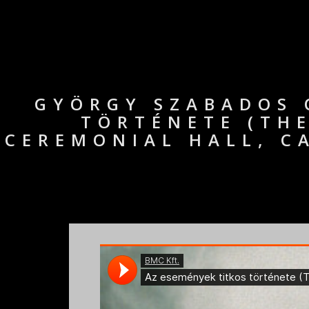
GYÖRGY SZABADOS 
TÖRTÉNETE (THE
CEREMONIAL HALL, CA