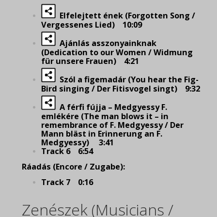
Elfelejtett ének (Forgotten Song /
Vergessenes Lied) 10:09
Ajánlás asszonyainknak
(Dedication to our Women / Widmung
für unsere Frauen) 4:21
Szól a figemadár (You hear the Fig-
Bird singing / Der Fitisvogel singt) 9:32
A férfi fújja – Medgyessy F.
emlékére (The man blows it – in
remembrance of F. Medgyessy / Der
Mann bläst in Erinnerung an F.
Medgyessy) 3:41
Track 6 6:54
Ráadás (Encore / Zugabe):
Track 7 0:16
Zenészek (Musicians /