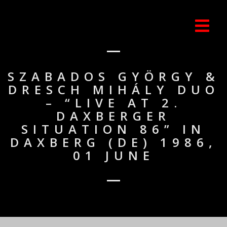
SZABADOS GYÖRGY &
DRESCH MIHÁLY DUO
– “LIVE AT 2.
DAXBERGER
SITUATION 86” IN
DAXBERG (DE) 1986,
01 JUNE