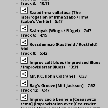
Track 3: 10:11
Szabó Irma vallatása (The
Interrogation of Irma Szabó / Irma
Szabó’s Verhör) 5:47
Szárnyak (Wings / Flügel) 7:47
Track 6: 4:15
Rozsdamező (Rustfield / Rostfeld)
8:06
Track 8: 5:42
Improvizált blues (Improvised Blues
/ Improvisierter Blues) 13:31
Mr. P.C. [John Coltrane] 6:33
Bag’s Groove [Milt Jackson] 7:52
Track 12: 6:47
Improvizáció benne a [Ceauswitzi
téma] (Improvisation over [Ceauswitz