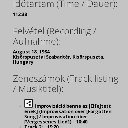
Időtartam (Time / Dauer):
112:38
Felvétel (Recording /
Aufnahme):
August 18, 1984
Kisörspusztai Szabadtér, Kisörspuszta,
Hungary
Zeneszámok (Track listing
/ Musiktitel):
Improvizáció benne az [Elfejtett
ének] (Improvisation over [Forgotten
Song] / Improvisation über
[Vergessenes Lied]) 10:40
Track 2: 19:20