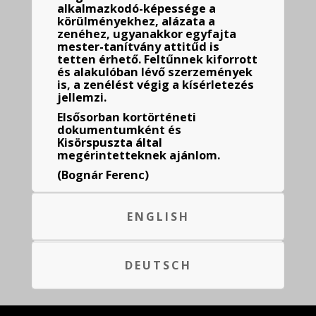
alkalmazkodó-képessége a
körülményekhez, alázata a
zenéhez, ugyanakkor egyfajta
mester-tanítvány attitűd is
tetten érhető. Feltűnnek kiforrott
és alakulóban lévő szerzemények
is, a zenélést végig a kísérletezés
jellemzi.
Elsősorban kortörténeti
dokumentumként és
Kisörspuszta által
megérintetteknek ajánlom.
(Bognár Ferenc)
ENGLISH
DEUTSCH