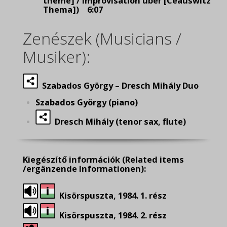
theme] / Improvisation über [Ceauswitz
Thema]) 6:07
Zenészek (Musicians /
Musiker):
Szabados György – Dresch Mihály Duo
Szabados György (piano)
Dresch Mihály (tenor sax, flute)
Kiegészítő információk
(Related items
/ergänzende Informationen):
Kisörspuszta, 1984. 1. rész
Kisörspuszta, 1984. 2. rész