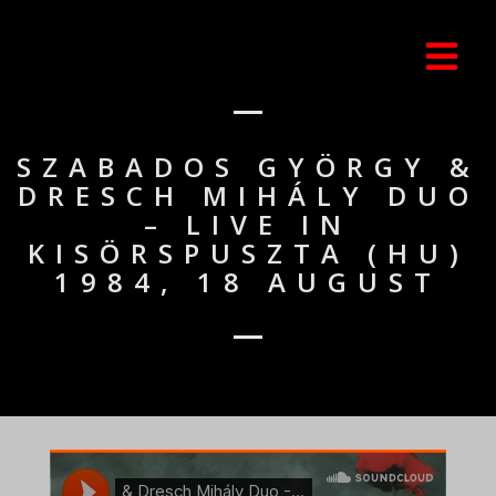
SZABADOS GYÖRGY &
DRESCH MIHÁLY DUO
– LIVE IN
KISÖRSPUSZTA (HU)
1984, 18 AUGUST