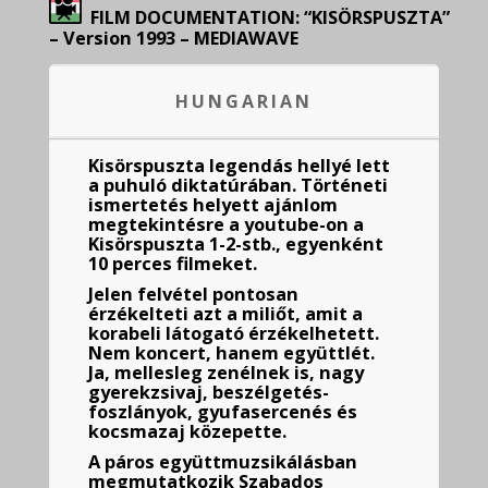
FILM DOCUMENTATION: “KISÖRSPUSZTA”
– Version 1993 – MEDIAWAVE
HUNGARIAN
Kisörspuszta legendás hellyé lett
a puhuló diktatúrában. Történeti
ismertetés helyett ajánlom
megtekintésre a youtube-on a
Kisörspuszta 1-2-stb., egyenként
10 perces filmeket.
Jelen felvétel pontosan
érzékelteti azt a miliőt, amit a
korabeli látogató érzékelhetett.
Nem koncert, hanem együttlét.
Ja, mellesleg zenélnek is, nagy
gyerekzsivaj, beszélgetés-
foszlányok, gyufasercenés és
kocsmazaj közepette.
A páros együttmuzsikálásban
megmutatkozik Szabados