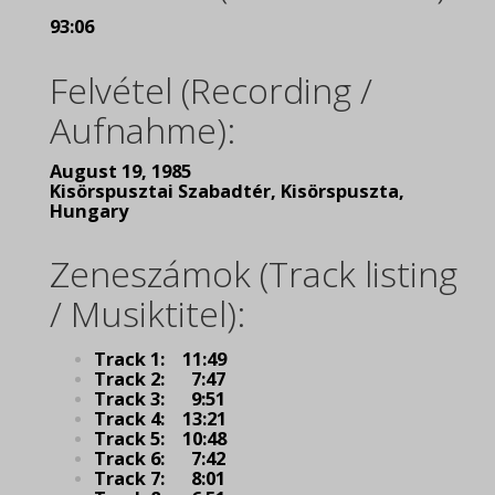
93:06
Felvétel (Recording /
Aufnahme):
August 19, 1985
Kisörspusztai Szabadtér, Kisörspuszta,
Hungary
Zeneszámok (Track listing
/ Musiktitel):
Track 1: 11:49
Track 2: 7:47
Track 3: 9:51
Track 4: 13:21
Track 5: 10:48
Track 6: 7:42
Track 7: 8:01