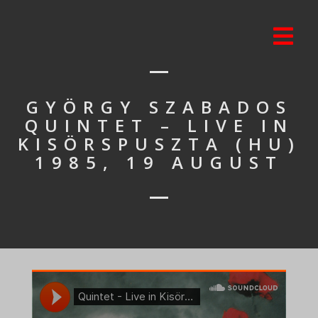
GYÖRGY SZABADOS
QUINTET – LIVE IN
KISÖRSPUSZTA (HU)
1985, 19 AUGUST