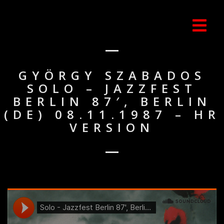
GYÖRGY SZABADOS
SOLO – JAZZFEST
BERLIN 87′, BERLIN
(DE) 08.11.1987 – HR
VERSION