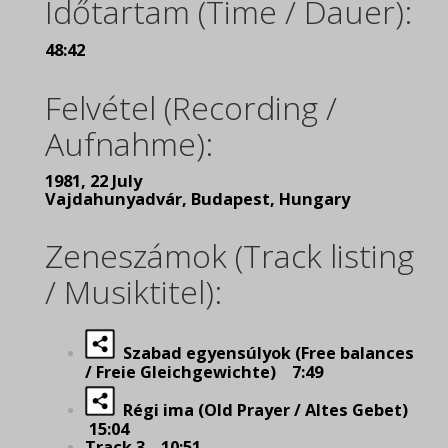
Időtartam (Time / Dauer):
48:42
Felvétel (Recording /
Aufnahme):
1981, 22 July
Vajdahunyadvár, Budapest, Hungary
Zeneszámok (Track listing
/ Musiktitel):
Szabad egyensúlyok (Free balances
/ Freie Gleichgewichte) 7:49
Régi ima (Old Prayer / Altes Gebet)
15:04
Track 3 10:51