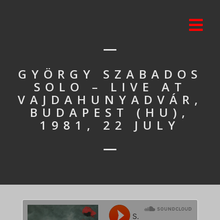
GYÖRGY SZABADOS
SOLO – LIVE AT
VAJDAHUNYADVÁR,
BUDAPEST (HU),
1981, 22 JULY