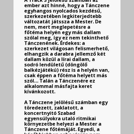
A Track 3 jelölésű számban az
ember azt hinné, hogy a Tánczene
egyhangos nyolcados kezdésű,
szerkezetében legkiterjedtebb
változatát játssza a Mester. De
nem, mert meglepetésre a
főtéma helyén egy más dallam
szólal meg, így ez nem tekinthető
Tánczenének. Érdekes: a
szerkezet világosan felismerhető,
elhangzik a darabra jellemző két
dallam közül a lírai dallam, a
sodró lendületű (döngölő
balkézjátékú) rész is a helyén van,
csak éppen a főtéma helyett más
szól… Talán a Tánczenére ez
alkalommal másfajta keret
kívánkozott.
A Tánczene jelölésű számban egy
töredezett, zaklatott, a
koncertnyitó Szabad
egyensúlyokra utaló ritmikai
környezetbe helyezi a Mester a
Tánczene főtémáját. Egyedi, a