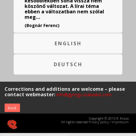
későbbiekben soha vissza nem
köszönő változat. A lírai téma
ebben a változatban nem szólal
meg…
(Bognár Ferenc)
ENGLISH
DEUTSCH
Corrections and additions are welcome – please
contact webmaster:
info@györgy-szabados.com
Back
Copyright © 2015 R. Kraus
All rights reserved
Privacy policy
/
Impressum