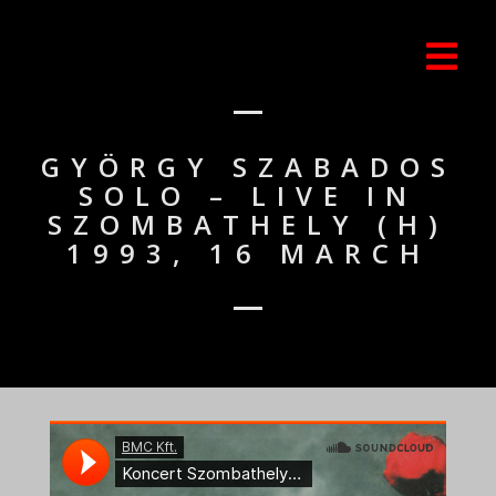
GYÖRGY SZABADOS
SOLO – LIVE IN
SZOMBATHELY (H)
1993, 16 MARCH