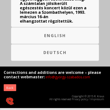
A számtalan jólsikerült
egészestés koncert közül ezen a
lemezen a Szombathelyen, 1993.
március 16-án
elhangzottat rögzítettük.
ENGLISH
DEUTSCH
Corrections and additions are welcome – please
contact webmaster:
info@györgy-szabados.com
Back
Copyright © 2015 R. Kraus
All rights reserved
Privacy policy
/
Impressum