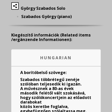
György Szabados Solo
Szabados György (piano)
Kiegészítő információk
(Related items
/ergänzende Informationen):
HUNGARIAN
A borítóbelső szövege:
Szabados többrétegű zenéje
szólóban teljesedik ki igazán.
A művésznek a 80-as évek
második felétől vált szokásává,
hogy szólókoncertjein az előadott
darabokat
közös keretbe foglalva,
egybefüggően szólaltassa meg.