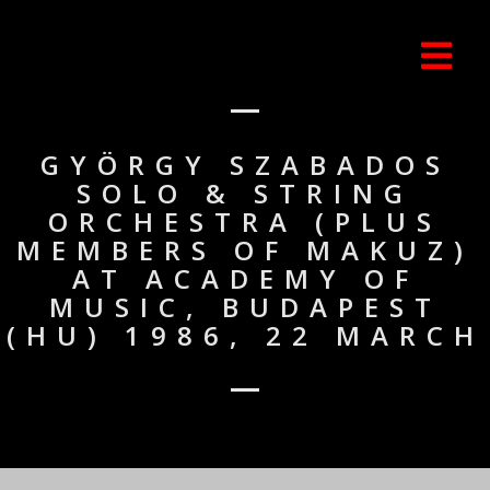
GYÖRGY SZABADOS
SOLO & STRING
ORCHESTRA (PLUS
MEMBERS OF MAKUZ)
AT ACADEMY OF
MUSIC, BUDAPEST
(HU) 1986, 22 MARCH