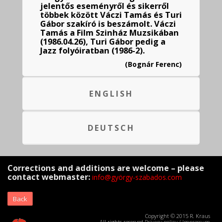
jelentős eseményről és sikerről
többek között Váczi Tamás és Turi
Gábor szakíró is beszámolt. Váczi
Tamás a Film Szinház Muzsikában
(1986.04.26), Turi Gábor pedig a
Jazz folyóiratban (1986-2).
(Bognár Ferenc)
ENGLISH
DEUTSCH
Corrections and additions are welcome – please
contact webmaster:
info@györgy-szabados.com
Back
Copyright © 2015 R. Kraus
All rights reserved
Privacy policy
/
Impressum