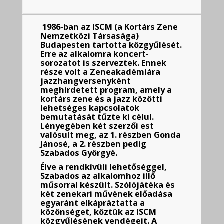
1986-ban az ISCM (a Kortárs Zene
Nemzetközi Társasága)
Budapesten tartotta közgyűlését.
Erre az alkalomra koncert-
sorozatot is szerveztek. Ennek
része volt a Zeneakadémiára
jazzhangversenyként
meghirdetett program, amely a
kortárs zene és a jazz közötti
lehetséges kapcsolatok
bemutatását tűzte ki célul.
Lényegében két szerzői est
valósult meg, az 1. részben Gonda
Jánosé, a 2. részben pedig
Szabados Györgyé.
Élve a rendkívüli lehetőséggel,
Szabados az alkalomhoz illő
műsorral készült. Szólójátéka és
két zenekari művének előadása
egyaránt elkápráztatta a
közönséget, köztük az ISCM
közgyűlésének vendégeit. A