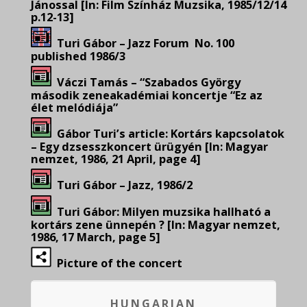
Jánossal [In:
Film Színház Muzsika, 1985/12/14
p.12-13]
Turi Gábor – Jazz Forum No. 100
published 1986/3
Váczi Tamás – “Szabados György
második zeneakadémiai koncertje “Ez az
élet melódiája”
Gábor Turi’s article: Kortárs kapcsolatok
– Egy dzsesszkoncert ürügyén [In: Magyar
nemzet, 1986, 21 April, page 4]
Turi Gábor – Jazz, 1986/2
Turi Gábor: Milyen muzsika hallható a
kortárs zene ünnepén ? [In: Magyar nemzet,
1986, 17 March, page 5]
Picture of the concert
HUNGARIAN