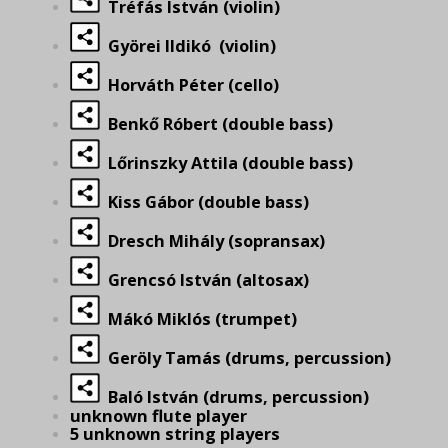
Tréfás István (violin)
Györei Ildikó (violin)
Horváth Péter (cello)
Benkő Róbert (double bass)
Lőrinszky Attila (double bass)
Kiss Gábor (double bass)
Dresch Mihály (sopransax)
Grencsó István (altosax)
Mákó Miklós (trumpet)
Geröly Tamás (drums, percussion)
Baló István (drums, percussion)
unknown flute player
5 unknown string players