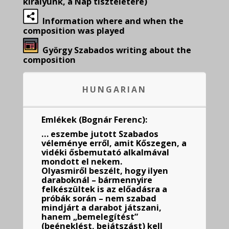
királyunk, a Nap tiszteletére)
Information where and when the
composition was played
György Szabados writing about the
composition
HUNGARIAN
Emlékek (Bognár Ferenc):
… eszembe jutott Szabados
véleménye erről, amit Kőszegen, a
vidéki ősbemutató alkalmával
mondott el nekem.
Olyasmiről beszélt, hogy ilyen
daraboknál – bármennyire
felkészültek is az előadásra a
próbák során – nem szabad
mindjárt a darabot játszani,
hanem „bemelegítést”
(beéneklést, bejátszást) kell