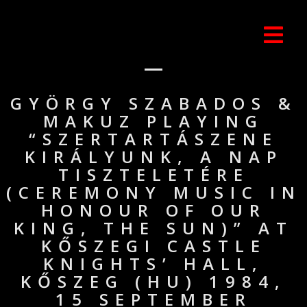
GYÖRGY SZABADOS &
MAKUZ PLAYING
“SZERTARTÁSZENE
KIRÁLYUNK, A NAP
TISZTELETÉRE
(CEREMONY MUSIC IN
HONOUR OF OUR
KING, THE SUN)” AT
KŐSZEGI CASTLE
KNIGHTS’ HALL,
KŐSZEG (HU) 1984,
15 SEPTEMBER