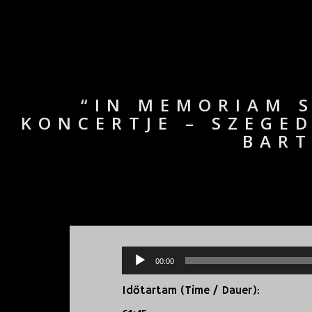
“IN MEMORIAM 
KONCERTJE – SZEGED
BART
Audio
00:00
Player
Időtartam (Time / Dauer):