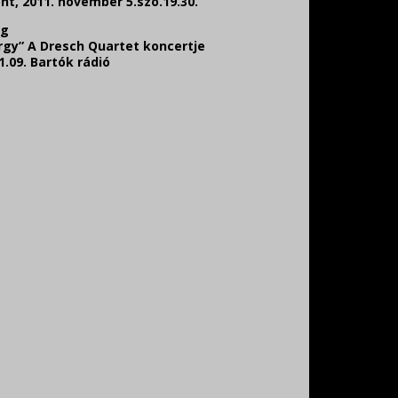
t, 2011. november 5.szo.19.30.
increase
or
ng
decrease
gy” A Dresch Quartet koncertje
volume.
 1.09. Bartók rádió