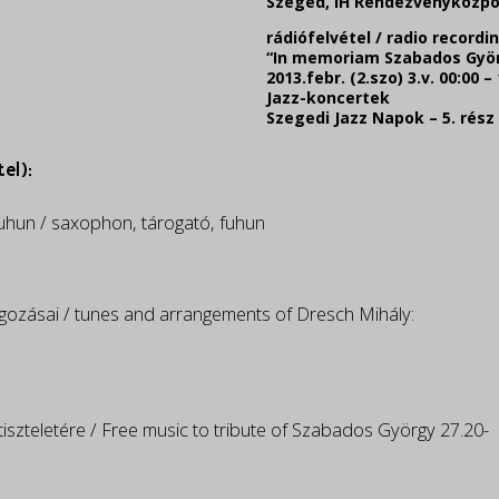
Szeged, IH Rendezvényközpon
rádiófelvétel / radio recordi
“In memoriam Szabados Györ
2013.febr. (2.szo) 3.v. 00:00 –
Jazz-koncertek
Szegedi Jazz Napok – 5. rész
el):
fuhun / saxophon, tárogató, fuhun
gozásai / tunes and arrangements of Dresch Mihály:
zteletére / Free music to tribute of Szabados György 27.20-