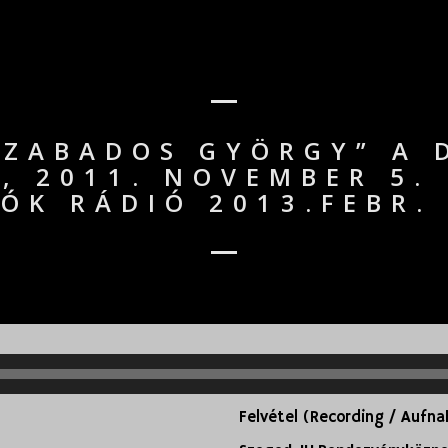
SZABADOS GYÖRGY” A 
, 2011. NOVEMBER 5.
ÓK RÁDIÓ 2013.FEBR. 
Felvétel (Recording / Aufn