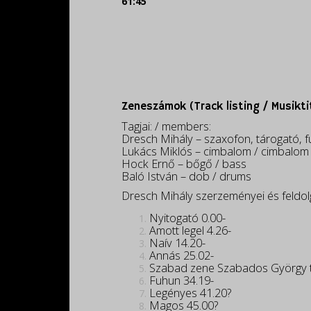
61:45
Zeneszámok (Track listing / Musiktit
Tagjai: / members:
Dresch Mihály – szaxofon, tárogató, 
Lukács Miklós – cimbalom / cimbalom
Hock Ernő – bőgő / bass
Baló István – dob / drums
Dresch Mihály szerzeményei és feldol
Nyitogató 0.00-
Amott legel 4.26-
Naív 14.20-
Annás 25.02-
Szabad zene Szabados György tis
Fuhun 34.19-
Legényes 41.20?
Magos 45.00?