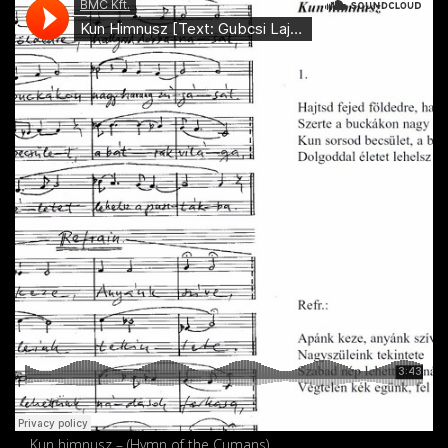
Kun himnusz – (Hymn of the Cumans)