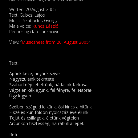
Written: 20.August 2005
Text: Gubcsi Lajos
Music: Szabados György
Male voice:
Kuncz László
Recording date: unknown
View: “
Musicsheet from 20. August 2005
“
Text:
Apánk keze, anyánk szíve
Nagyszüleink tekintete
Szabad nép lehettünk, nádasok farkasa
Végtelen kék egünk, fel fényre, fel Napra!-
Úgy legyen
Szélben száguld lelkünk, ősi kincs a hitünk
E széles kun földön nyolcszáz éve élünk
Tejút és csillagok, életünk végtelen
Arcunkon tisztesség, ha ráhull a lepel.
Refr.