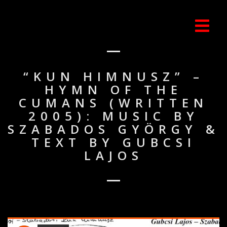
“KUN HIMNUSZ” –
HYMN OF THE
CUMANS (WRITTEN
2005): MUSIC BY
SZABADOS GYÖRGY &
TEXT BY GUBCSI
LAJOS