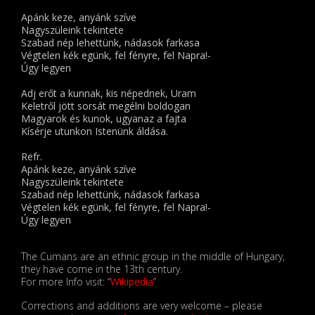
Apánk keze, anyánk szíve
Nagyszüleink tekintete
Szabad nép lehettünk, nádasok farkasa
Végtelen kék egünk, fel fényre, fel Napra!-
Úgy legyen
Adj erőt a kunnak, kis népednek, Uram
Keletről jött sorsát megélni boldogan
Magyarok és kunok, ugyanaz a fajta
Kísérje utunkon Istenünk áldása.
Refr.
Apánk keze, anyánk szíve
Nagyszüleink tekintete
Szabad nép lehettünk, nádasok farkasa
Végtelen kék egünk, fel fényre, fel Napra!-
Úgy legyen
The Cumans are an ethnic group in the middle of Hungary,
they have come in the 13th century.
For more Info visit: “
Wikipedia
“
Corrections and additions are very welcome – please