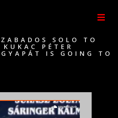
SZABADOS SOLO TO
 KUKAC PÉTER
GYAPÁT IS GOING TO