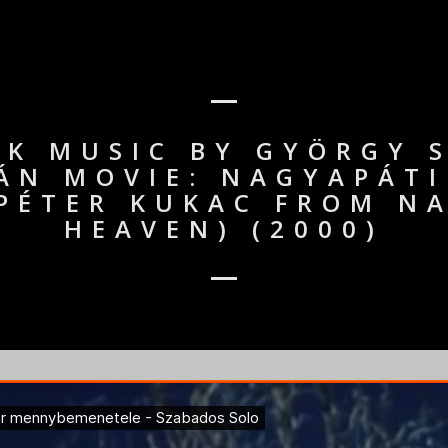
K MUSIC BY GYÖRGY 
TÁN MOVIE: NAGYAPÁTI
PÉTER KUKAC FROM NA
HEAVEN) (2000)