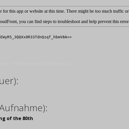
os Tóth: “ETERNAL MOVIE (ÖRÖK MOZI)
uer):
/ Aufnahme):
ing of the 80th