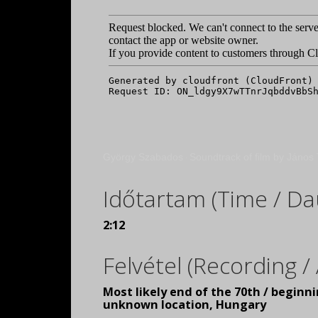
György Szabados
Soundtrack of film by Ján
·
Időtartam (Time / Da
2:12
Felvétel (Recording 
Most likely end of the 70th / beginn
unknown location, Hungary