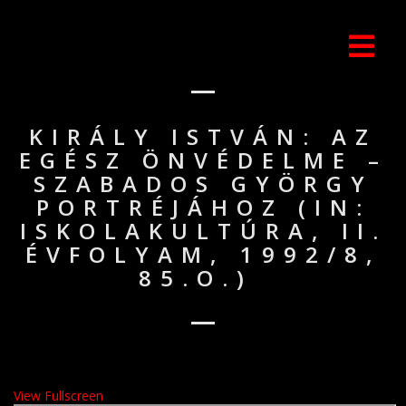
KIRÁLY ISTVÁN: AZ
EGÉSZ ÖNVÉDELME –
SZABADOS GYÖRGY
PORTRÉJÁHOZ (IN:
ISKOLAKULTÚRA, II.
ÉVFOLYAM, 1992/8,
85.O.)
View Fullscreen