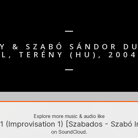
Y & SZABÓ SÁNDOR DU
L, TERÉNY (HU), 200