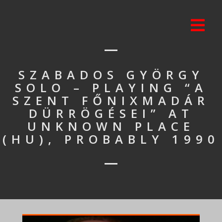
SZABADOS GYÖRGY
SOLO – PLAYING “A
SZENT FŐNIXMADÁR
DÜRRÖGÉSEI” AT
UNKNOWN PLACE
(HU), PROBABLY 1990