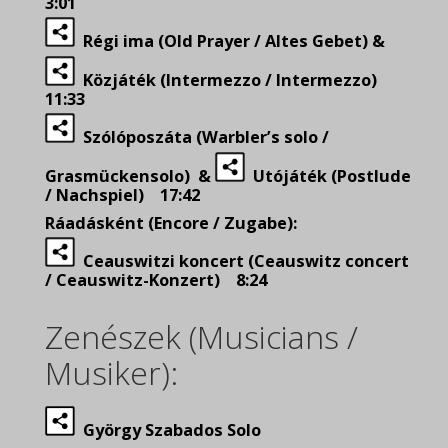
3:01
Régi ima (Old Prayer / Altes Gebet) &
Közjáték (Intermezzo / Intermezzo)
11:33
Szólóposzáta (Warbler’s solo /
Grasmückensolo) &
Utójáték (Postlude
/ Nachspiel) 17:42
Ráadásként (Encore / Zugabe):
Ceauswitzi koncert (Ceauswitz concert
/ Ceauswitz-Konzert) 8:24
Zenészek (Musicians /
Musiker):
György Szabados Solo