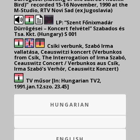
Bird)” recorded 15-16 November, 1990 at the
M-Studio, RTV Novi Sad (ex Jugoslavia)
LP: “Szent Főnixmadár
Dürrögései – Koncert felvétel” Szabados és
Tsa. Kkt. (Hungary) S 001
Csíki verbunk, Szabó Irma
vallatása, Ceauswitzi koncert (Verbunkos
from Csík, The Interrogation of Irma Szabó,
Ceauswitz Concert / Verbunkos aus Csík,
Irma Szabó’s Verhör, Ceauswitz Konzert)
TV műsor [In: Hungarian TV2,
1991.jan.12.szo. 23.45]
HUNGARIAN
ENGLISH