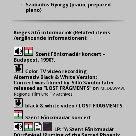
Szabados György (piano, prepared
piano)
Kiegészítő információk
(Related items
/ergänzende Informationen):
Szent Főnixmadár koncert –
Budapest, 1990?.
Color TV video recording
Alternativ Black & White Version:
Concert was filmed by Silló Sándor later
released as “LOST FRAGMENTS” on
MEDIAWAVE
Regional Film und TV Archives
black & white video / LOST FRAGMENTS
Szent Főnixmadár koncert
LP: “A Szent Főnixmadár
Dürrögései (Rutting of the Sacred Phoenix