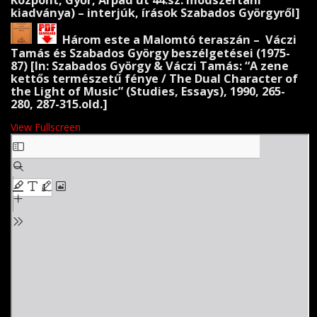
Központ, Győr, Árpád út 44.sz. módszertani
kiadványa) – interjúk, írások Szabados Györgyről]
Három este a Malomtó teraszán – Váczi
Tamás és Szabados György beszélgetései (1975-
87) [In: Szabados György & Váczi Tamás: “A zene
kettős természetű fénye / The Dual Character of
the Light of Music” (Studies, Essays), 1990, 265-
280, 287-315.old.]
View Fullscreen