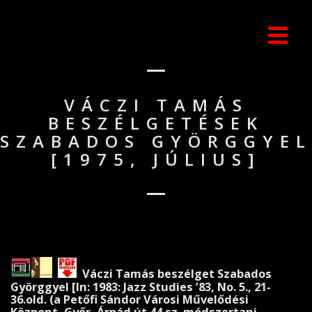
VÁCZI TAMÁS
BESZÉLGETÉSEK
SZABADOS GYÖRGGYEL
[1975, JÚLIUS]
Váczi Tamás beszélget Szabados
Györggyel [In: 1983: Jazz Studies ’83, No. 5., 21-
36.old. (a Petőfi Sándor Városi Művelődési