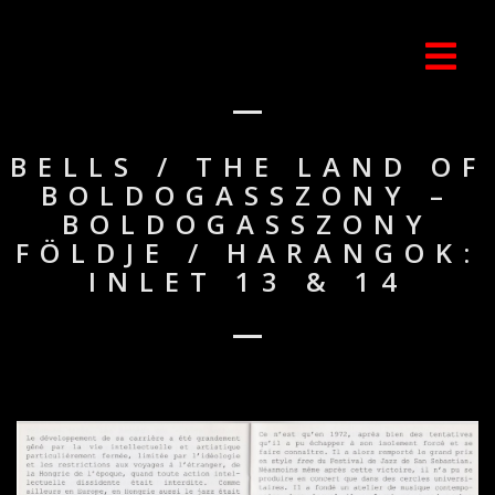
BELLS / THE LAND OF
BOLDOGASSZONY –
BOLDOGASSZONY
FÖLDJE / HARANGOK:
INLET 13 & 14