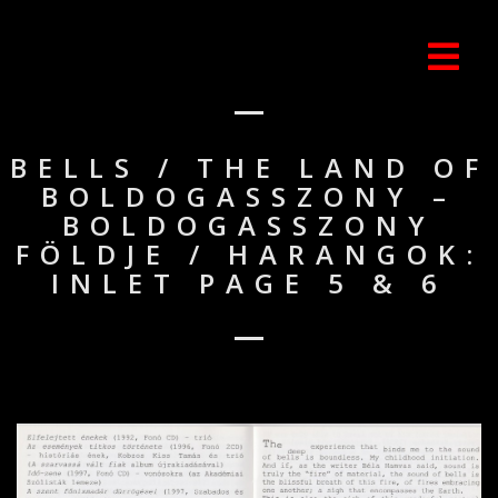
BELLS / THE LAND OF
BOLDOGASSZONY –
BOLDOGASSZONY
FÖLDJE / HARANGOK:
INLET PAGE 5 & 6