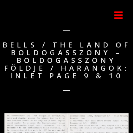
BELLS / THE LAND OF
BOLDOGASSZONY –
BOLDOGASSZONY
FÖLDJE / HARANGOK:
INLET PAGE 9 & 10