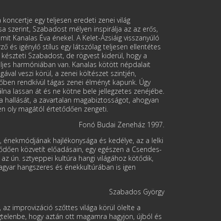
oncertje egy teljesen eredeti zenei világ
a szerint, Szabadost mélyen inspirálja az az erős,
 amit Kanalas Éva énekel. A Kelet-Ázsiáig visszanyúló
ő és igénylő stílus egy látszólag teljesen ellentétes
készteti Szabadost, de rögvest kiderül, hogy a
teljes harmóniában van. Kanalas kötött népdalait
val veszi körül, a zenei költészet szintjén,
őben rendkívül tágas zenei élményt kapunk. Úgy
álna lassan át és ne kötne bele jellegzetes zenéjébe.
va hallását, a zavartalan magabiztosságot, ahogyan
n oly magától értetődően zengeti.
Fonó Budai Zeneház 1997.
 énekmódjának hajlékonysága és kedélye, az a lelki
tődően közvetít előadásain, egy egészen a Csendes-
 az ún. sztyeppei kultúra hangi világához kötődik,
gyar hangszeres és énekkultúrában is igen
Szabados György
z improvizáció szőttes világa körül ölelte a
égtelenbe, hogy aztán ott magamra hagyjon, újból és