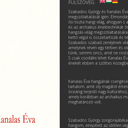
FÜLSZÖVEG:
Szabados György és Kanalas Éva k
megszólaltatását ígéri. Elmondás
ősi tiszta hangi világ, ahogyan s
és az archaikus énektechnikát őrz
hangzás-világ megszólaltatására 
kettő végül is összetartozik és 
Szabados szabad zenéjének világá
amelynek révén egy térben és id
tűnik, semmi sincs, amit ne rost
S csak csodálni lehet Kanalas É
énekét ebben a szőttes közegbe
Kanalas Éva hangjának csengése,
tartalom, amit oly magától érte
óceánig terjedő nagy kultúrához,
amely korábban az archaikus ma
meghatározó volt.
Szabados György zongorajátéka, a
hangom, elrepített az időtlen v