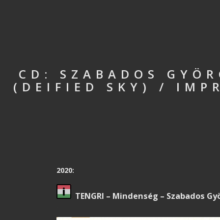
CD: SZABADOS GYÖR
(DEIFIED SKY) / IM
2020:
TENGRI – Mindenség – Szabados Gyö
.