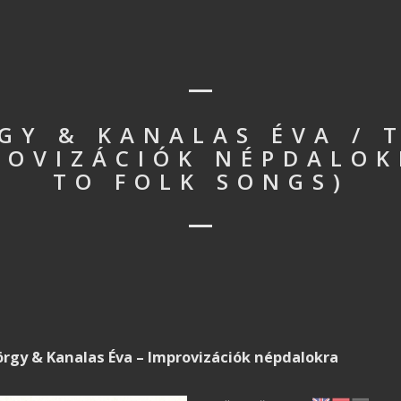
GY & KANALAS ÉVA / 
PROVIZÁCIÓK NÉPDALO
TO FOLK SONGS)
rgy & Kanalas Éva – Improvizációk népdalokra