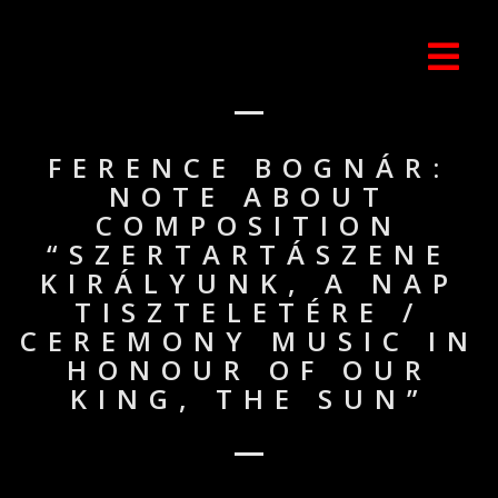
FERENCE BOGNÁR:
NOTE ABOUT
COMPOSITION
“SZERTARTÁSZENE
KIRÁLYUNK, A NAP
TISZTELETÉRE /
CEREMONY MUSIC IN
HONOUR OF OUR
KING, THE SUN”