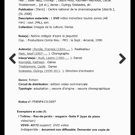
Previ
Next
ous