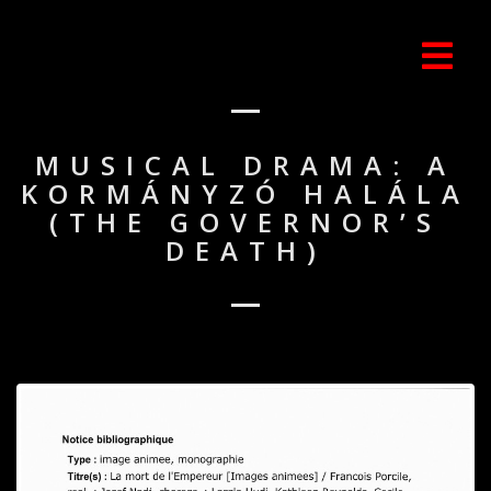
MUSICAL DRAMA: A
KORMÁNYZÓ HALÁLA
(THE GOVERNOR’S
DEATH)