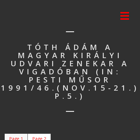
TÓTH ÁDÁM A
MAGYAR KIRÁLYI
UDVARI ZENEKAR A
VIGADÓBAN (IN:
PESTI MŰSOR
1991/46.(NOV.15-21.)
P.5.)
Page 1
Page 2