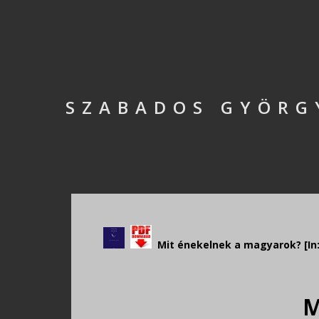
SZABADOS GYÖRGY
Mit énekelnek a magyarok? [In: S
.
M