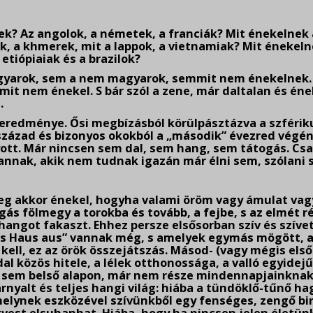
? Az angolok, a németek, a franciák? Mit énekelnek a
ok, a khmerek, mit a lappok, a vietnamiak? Mit énekelne
etiópiaiak és a brazilok?
arok, sem a nem magyarok, semmit nem énekelnek.
t nem énekel. S bár szól a zene, már daltalan és énekt
.
 eredménye. Ősi megbízásból körülpásztázva a szférik
. század és bizonyos okokból a „második” évezred vég
tt. Már nincsen sem dal, sem hang, sem tátogás. Csak
annak, akik nem tudnak igazán már élni sem, szólani 
g akkor énekel, hogyha valami öröm vagy ámulat vagy 
gás fölmegy a torokba és tovább, a fejbe, s az elmét r
hangot fakaszt. Ehhez persze elsősorban szív és szíve
us Haus aus” vannak még, s amelyek egymás mögött, al
 kell, ez az örök összejátszás. Másod- (vagy mégis els
l közös hitele, a lélek otthonossága, a valló egyidejű
 sem belső alapon, már nem része mindennapjainknak, 
 árnyalt és teljes hangi világ: hiába a tündöklő-tűnő
elynek eszközével szívünkből egy fenséges, zengő b