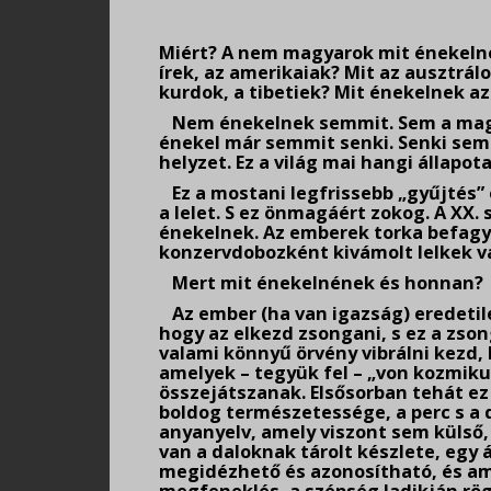
.
Miért? A nem magyarok mit énekelnek
írek, az amerikaiak? Mit az ausztrál
kurdok, a tibetiek? Mit énekelnek az 
Nem énekelnek semmit. Sem a magy
énekel már semmit senki. Senki semmi
helyzet. Ez a világ mai hangi állapota
Ez a mostani legfrissebb „gyűjtés”
a lelet. S ez önmagáért zokog. A XX
énekelnek. Az emberek torka befagyo
konzervdobozként kivámolt lelkek v
Mert mit énekelnének és honnan?
Az ember (ha van igazság) eredetile
hogy az elkezd zsongani, s ez a zson
valami könnyű örvény vibrálni kezd, 
amelyek – tegyük fel – „von kozmik
összejátszanak. Elsősorban tehát ez
boldog természetessége, a perc s a da
anyanyelv, amely viszont sem külső,
van a daloknak tárolt készlete, egy
megidézhető és azonosítható, és am