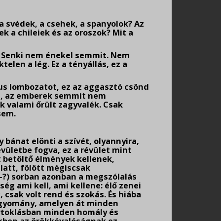
 svédek, a csehek, a spanyolok? Az
k a chileiek és az oroszok? Mit a
 Senki nem énekel semmit. Nem
elen a lég. Ez a tényállás, ez a
us lombozatot, ez az aggasztó csönd
én, az emberek semmit nem
 valami őrült zagyvalék. Csak
sem.
bánat elönti a szívét, olyannyira,
évületbe fogva, ez a révület mint
t betöltő élmények kellenek,
att, fölött mégiscsak
ő-?) sorban azonban a megszólalás
ség ami kell, ami kellene: élő zenei
csak volt rend és szokás. És hiába
 hagyomány, amelyen át minden
irtoklásban minden homály és