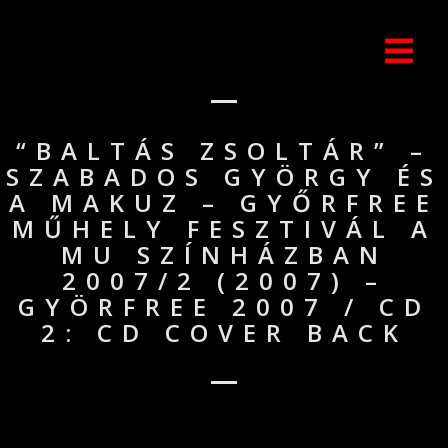
“BALTÁS ZSOLTÁR” –
SZABADOS GYÖRGY ÉS
A MAKUZ – GYŐRFREE
MŰHELY FESZTIVÁL A
MU SZÍNHÁZBAN
2007/2 (2007) –
GYÖRFREE 2007 / CD
2: CD COVER BACK