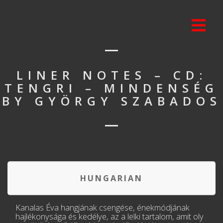
LINER NOTES – CD:
TENGRI – MINDENSÉG
BY GYÖRGY SZABADOS
HUNGARIAN
Kanalas Éva hangjának csengése, énekmódjának
hajlékonysága és kedélye, az a lelki tartalom, amit oly