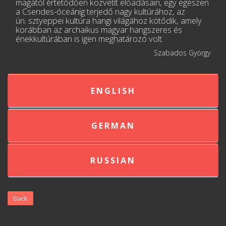
magától értetődően közvetít előadásain, egy egészen
a Csendes-óceánig terjedő nagy kultúrához, az
ún. sztyeppei kultúra hangi világához kötődik, amely
korábban az archaikus magyar hangszeres és
énekkultúrában is igen meghatározó volt.
Szabados György
ENGLISH
GERMAN
RUSSIAN
Back